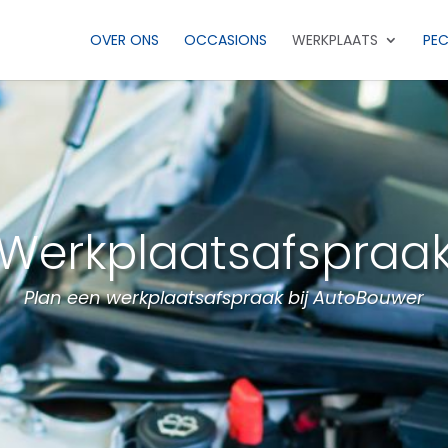
OVER ONS
OCCASIONS
WERKPLAATS
PEC
Werkplaatsafspraa
Plan een werkplaatsafspraak bij AutoBouwer